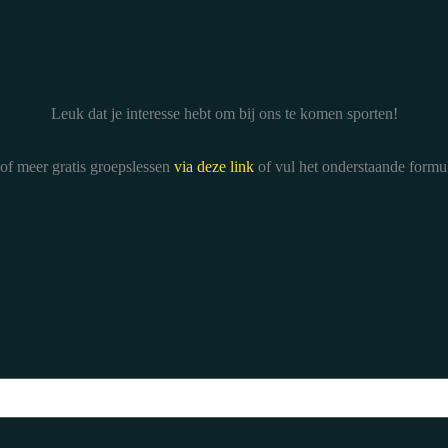
Leuk dat je interesse hebt om bij ons te komen sporten!
n of meer gratis groepslessen
via deze link
of vul het onderstaande formul