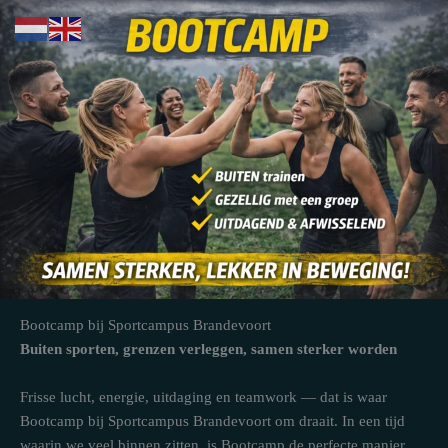
Ga
naar
de
inhoud
Bootcamp bij Sportcampus Brandevoort
Buiten sporten, grenzen verleggen, samen sterker worden
Frisse lucht, energie, uitdaging en teamwork — dat is waar
Bootcamp bij Sportcampus Brandevoort om draait. In een tijd
waarin we veel binnen zitten, is Bootcamp de perfecte manier