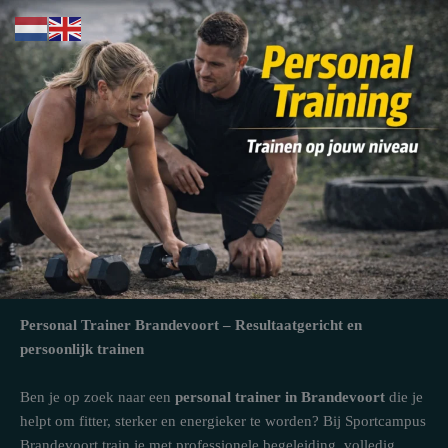
Ga
naar
de
inhoud
Personal Trainer Brandevoort – Resultaatgericht en
persoonlijk trainen
Ben je op zoek naar een
personal trainer in Brandevoort
die je
helpt om fitter, sterker en energieker te worden? Bij Sportcampus
Brandevoort train je met professionele begeleiding, volledig