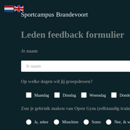
Ga
naar
Sportcampus Brandevoort
de
inhoud
Leden feedback formulier
Je naam
Op welke dagen wil jij groepslessen?
Maandag
Dinsdag
Woensdag
Donde
Zou je gebruik maken van Open Gym (zelfstandig trainen
Ja, zeker
Misschien
Soms
Nee, ik w