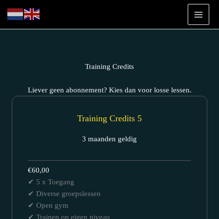
Ga
naar
de
inhoud
Training Credits
Liever geen abonnement? Kies dan voor losse lessen.
Training Credits 5
3 maanden geldig
€60,00
✔ 5 x Toegang
✔ Diverse groepslessen
✔ Open gym
✔ Trainen op eigen niveau