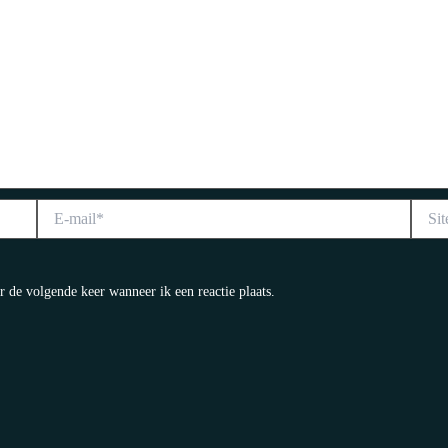
E-
Site
mail*
r de volgende keer wanneer ik een reactie plaats.