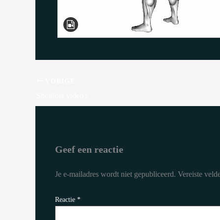
VORIGE
Shoulder video’s
Geef een reactie
Je e-mailadres wordt niet gepubliceerd.
Vereiste vel
Reactie
*