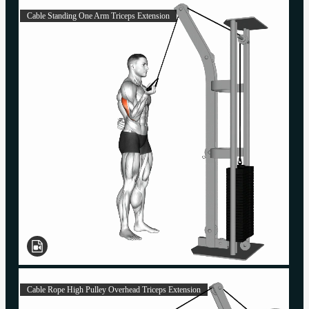
Cable Standing One Arm Triceps Extension
Cable Rope High Pulley Overhead Triceps Extension