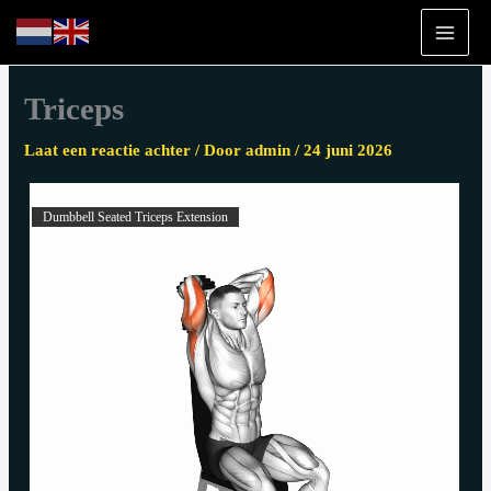
Ga
naar
de
inhoud
Triceps
Laat een reactie achter
/ Door
admin
/
24 juni 2026
Dumbbell Seated Triceps Extension