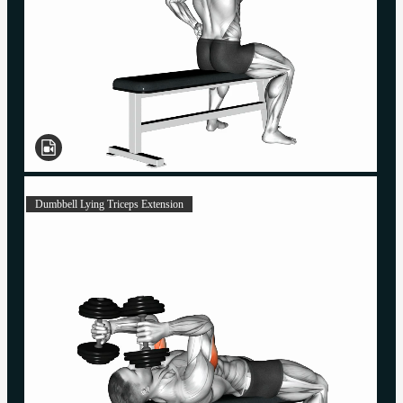
Dumbbell Lying Triceps Extension