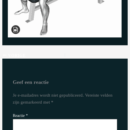
VORIGE
Geef een reactie
Je e-mailadres wordt niet gepubliceerd.
Vereiste velden
zijn gemarkeerd met
*
Reactie
*