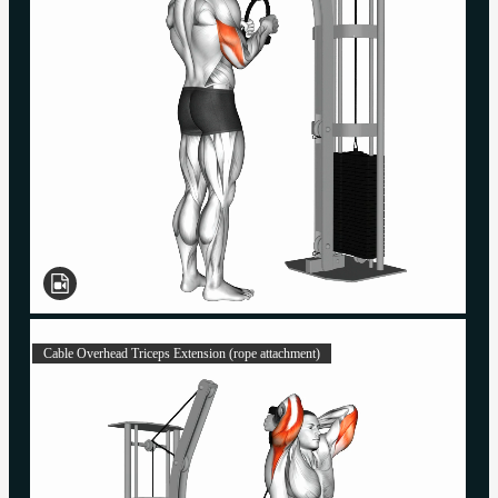
Cable Overhead Triceps Extension (rope attachment)