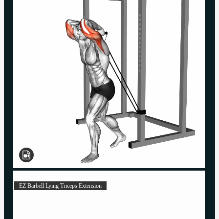
EZ Barbell Lying Triceps Extension