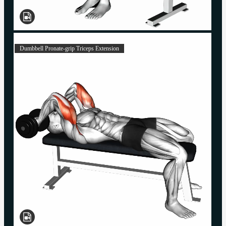
Dumbbell Pronate-grip Triceps Extension